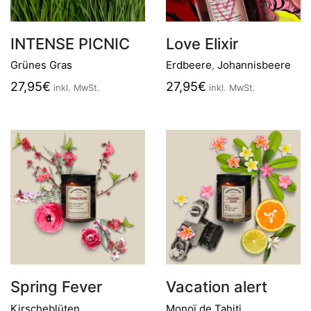
INTENSE PICNIC
Love Elixir
Grünes Gras
Erdbeere
,
Johannisbeere
27,95
€
27,95
€
inkl. MwSt.
inkl. MwSt.
Spring Fever
Vacation alert
Kirscheblüten
Monoï de Tahiti