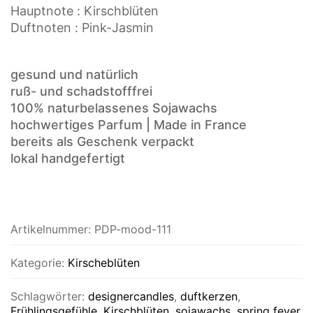
Hauptnote : Kirschblüten
Duftnoten : Pink-Jasmin
gesund und natürlich
ruß- und schadstofffrei
100% naturbelassenes Sojawachs
hochwertiges Parfum | Made in France
bereits als Geschenk verpackt
lokal handgefertigt
Artikelnummer:
PDP-mood-111
Kategorie:
Kirscheblüten
Schlagwörter:
designercandles
,
duftkerzen
,
Frühlingsgefühle
,
Kirschblüten
,
sojawachs
,
spring fever